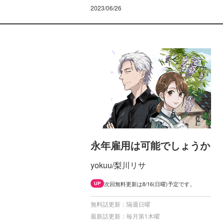
2023/06/26
永年雇用は可能でしょうか
yokuu/梨川リサ
次回無料更新は8/16(日曜)予定です。
UP
無料話更新：隔週日曜
最新話更新：毎月第1木曜