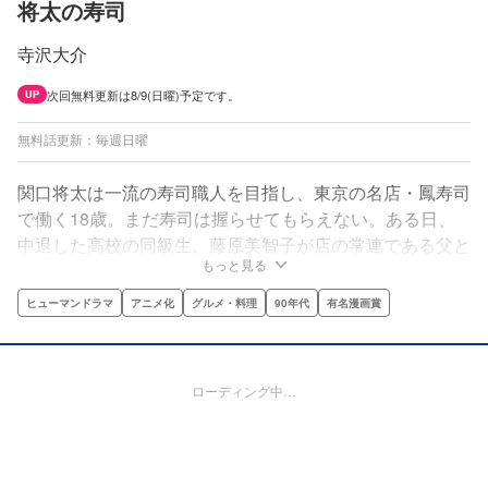
将太の寿司
寺沢大介
次回無料更新は8/9(日曜)予定です。
UP
無料話更新：毎週日曜
関口将太は一流の寿司職人を目指し、東京の名店・鳳寿司
で働く18歳。まだ寿司は握らせてもらえない。ある日、
中退した高校の同級生、藤原美智子が店の常連である父と
もっと見る
ともにやってきた。ほのかな恋心を寄せる将太。しかし美
智子は、高校卒業とともに結婚するという。彼女に最高の
ヒューマンドラマ
アニメ化
グルメ・料理
90年代
有名漫画賞
寿司をプレゼントするため、猛特訓の末、究極の「型」を
マスターする将太。将太の寿司職人としての人生が始まっ
た。
ローディング中…