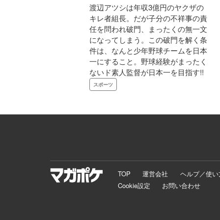
渡辺アツシは年収3億円のヤクザの
キレ者組長。だが子分の不祥事の責
任を問われ破門、まったくの無一文
になってしまう。この破門を解く条
件は、なんと少年野球チームを日本
一にすること。野球経験がまったく
ないド素人監督が日本一を目指す!!
スポーツ
TOP
運営会社
ヘルプ／使い
Cookie設定
お問い合わせ