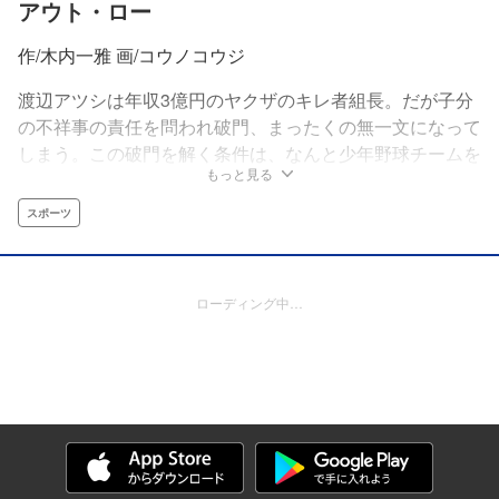
アウト・ロー
作/木内一雅 画/コウノコウジ
渡辺アツシは年収3億円のヤクザのキレ者組長。だが子分
の不祥事の責任を問われ破門、まったくの無一文になって
しまう。この破門を解く条件は、なんと少年野球チームを
もっと見る
日本一にすること。野球経験がまったくないド素人監督が
日本一を目指す!!
スポーツ
ローディング中…