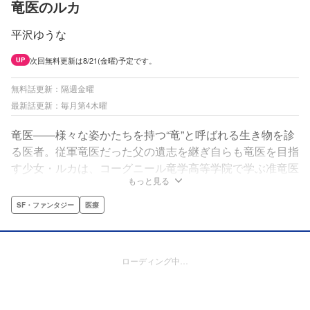
竜医のルカ
平沢ゆうな
次回無料更新は8/21(金曜)予定です。
UP
無料話更新：隔週金曜
最新話更新：毎月第4木曜
竜医――様々な姿かたちを持つ“竜”と呼ばれる生き物を診
る医者。従軍竜医だった父の遺志を継ぎ自らも竜医を目指
す少女・ルカは、コーグニール竜学高等学院で学ぶ准竜医
もっと見る
として同期のジーラやクロエとときに協力し、ときに衝突
しながらも目の前で病に苦しむ竜の治療にあたっていく
SF・ファンタジー
医療
――。
ローディング中…