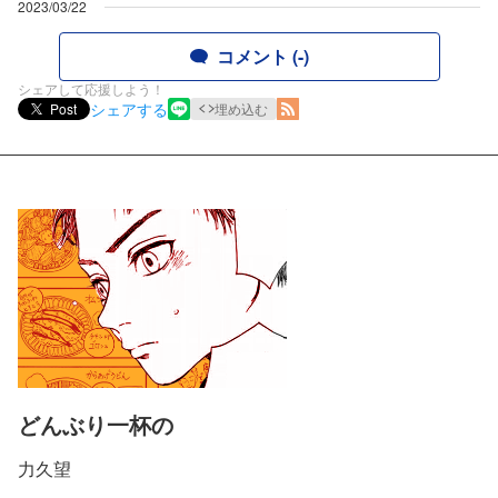
2023/03/22
コメント (-)
シェアして応援しよう！
シェアする
Post
埋め込む
どんぶり一杯の
力久望