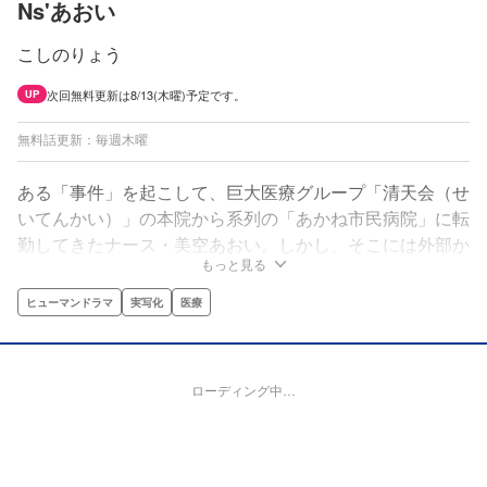
Ns'あおい
こしのりょう
次回無料更新は8/13(木曜)予定です。
UP
無料話更新：毎週木曜
ある「事件」を起こして、巨大医療グループ「清天会（せ
いてんかい）」の本院から系列の「あかね市民病院」に転
勤してきたナース・美空あおい。しかし、そこには外部か
もっと見る
らは、そして患者にはうかがい知れない問題がうず巻いて
いた。自らの「理想の看護」を考えながら、あおいは現実
ヒューマンドラマ
実写化
医療
に立ち向かう！読むと入院がコワくなる？それとも入院し
たくなる？看護業界も絶賛したノンストップ・ヒューマン
医療ドラマ！
ローディング中…