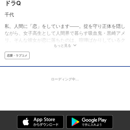
ドラQ
千代
私、人間に「恋」をしています――。掟を守り正体を隠し
ながら、女子高生として人間界で暮らす吸血鬼・黒崎アメ
リ。そんな彼女が恋に落ちたのは、喧嘩ばかりしているク
もっと見る
ラスメイト・パコだった。正体を隠しながらも、パコに思
いを伝えるアメリだったが、ある事件がきっかけで吸血鬼
恋愛・ラブコメ
であることがバレてしまい‥‥!?『ホームルーム』の奇
才・千代が描く、禁断の吸血ラブストーリー！
ローディング中…