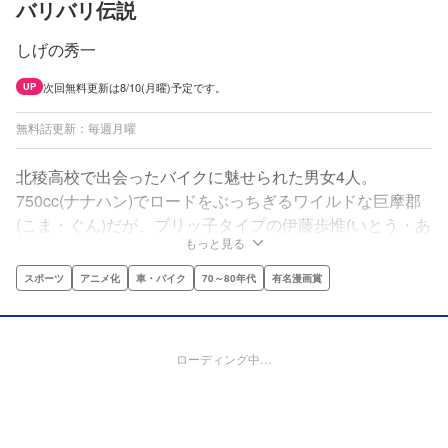
バリバリ伝説
しげの秀一
次回無料更新は8/10(月曜)予定です。
UP
無料話更新：毎週月曜
北稜高校で出会ったバイクに魅せられた男女4人。
750cc(ナナハン)でロードをぶっちぎるワイルドな巨摩郡
(こま・ぐん)だが、ブリッ子タイプの伊藤歩惟(いとう・あ
もっと見る
い)にはなぜか弱い。レーシングチームを持つ社長令嬢の
一ノ瀬美由紀から筑波サーキットへ誘われたグンは、愛機
スポーツ
アニメ化
車・バイク
70～80年代
有名漫画賞
CBで筑波に向かう！サーキットを熱狂させた伝説のヒー
ロー・巨摩郡の挑戦を、しげの秀一がフルスロットルで贈
る感動のバイク巨編!!
ローディング中…