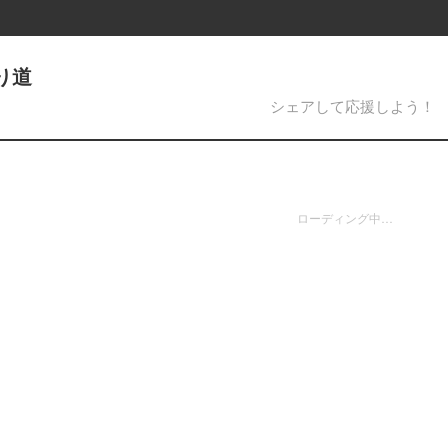
り道
シェアして応援しよう！
ローディング中…