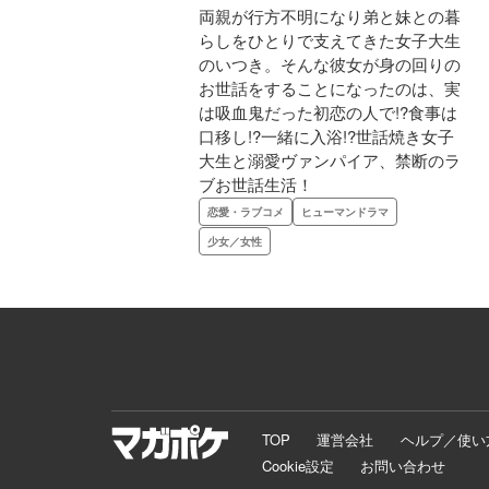
両親が行方不明になり弟と妹との暮
らしをひとりで支えてきた女子大生
のいつき。そんな彼女が身の回りの
お世話をすることになったのは、実
は吸血鬼だった初恋の人で!?食事は
口移し!?一緒に入浴!?世話焼き女子
大生と溺愛ヴァンパイア、禁断のラ
ブお世話生活！
恋愛・ラブコメ
ヒューマンドラマ
少女／女性
TOP
運営会社
ヘルプ／使い
Cookie設定
お問い合わせ