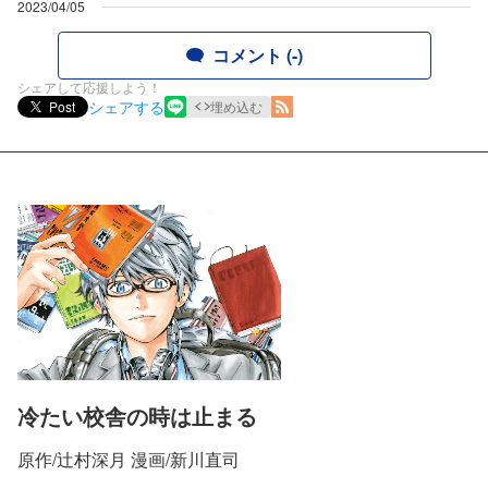
2023/04/05
コメント (-)
シェアして応援しよう！
シェアする
Post
埋め込む
冷たい校舎の時は止まる
原作/辻村深月 漫画/新川直司