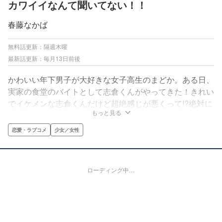
カワイイなんて聞いてない！！
春藤なかば
無料話更新：隔週木曜
最新話更新：毎月13日前後
かわいい年下男子が大好きな女子高生のまどか。ある日、
実家の食堂のバイトとして志倉くんがやってきた！きれい
でイケメンな志倉くんだけど超絶感じが悪くって!?絶対に
もっと見る
好きにならないと思っていたけど、時々見せる姿が、悶絶
するほどかわいい～～～～!!本当に好きにならないでいら
恋愛・ラブコメ
少女／女性
れるの～～～!?
ローディング中…