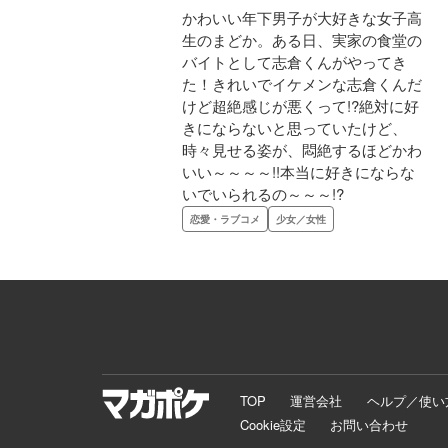
かわいい年下男子が大好きな女子高
生のまどか。ある日、実家の食堂の
バイトとして志倉くんがやってき
た！きれいでイケメンな志倉くんだ
けど超絶感じが悪くって!?絶対に好
きにならないと思っていたけど、
時々見せる姿が、悶絶するほどかわ
いい～～～～!!本当に好きにならな
いでいられるの～～～!?
恋愛・ラブコメ
少女／女性
TOP
運営会社
ヘルプ／使い
Cookie設定
お問い合わせ