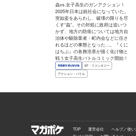
蟲vs.女子高生のガンアクション！
2025年日本は銃社会になっていた。
突如姿をあらわし、破壊の限りを尽
くす“蟲”。その対処に政府は追いつ
かず、地方の防衛については地方自
治体や駆除業者・町内会などに任さ
れるほどの事態となった…。『くに
はちぶ』の各務浩章が描く化け物と
戦う女子高生バトルコミック開始！
SF・ファンタジー
アクション・バトル
TOP
運営会社
ヘルプ／使い