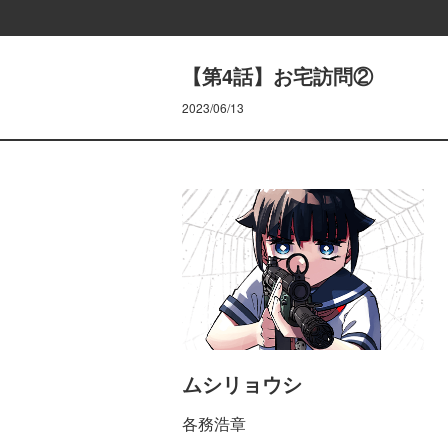
【第4話】お宅訪問②
2023/06/13
ムシリョウシ
各務浩章