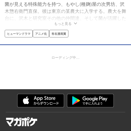
菌が見える特殊能力を持つ、もやし(種麹)屋の次男坊、沢
木惣右衛門直保。彼は東京の某農大に入学する。農大を舞
台に、沢木と研究室その他の仲間達、そして菌が活躍した
もっと見る
りしなかったりのキャンパスライフ。大学生活のモラトリ
アム感と、菌が満載の「もやしもん」。あなたもぜひ、か
ヒューマンドラマ
アニメ化
有名漫画賞
もされてみてください。
ローディング中…