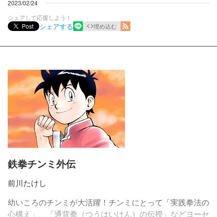
2023/02/24
シェアして応援しよう！
シェアする
Post
埋め込む
鉄拳チンミ外伝
前川たけし
幼いころのチンミが大活躍！チンミにとって「実践拳法の
心構え」、「通背拳（つうはいけん）の伝授」などヨーセ