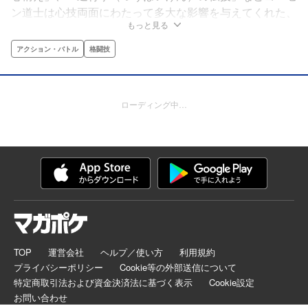
ン道士は心技両面にわたって多大な影響を与えてくれた、
もっと見る
偉大な、そして愛すべき師。そのヨーセン道士とチンミ
は、チンミが大林寺に入門する以前に出会っていた!?チン
アクション・バトル
格闘技
ミの少年時代を描く2編を収録！
ローディング中…
TOP
運営会社
ヘルプ／使い方
利用規約
プライバシーポリシー
Cookie等の外部送信について
特定商取引法および資金決済法に基づく表示
Cookie設定
お問い合わせ