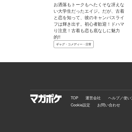
お洒落もトークもへたくそな冴えな
い大学生だったエイジ。だが、古着
と恋を知って、彼のキャンパスライ
フは輝き出す。初心者歓迎！ドハマ
り注意！古着も恋も底なしに魅力
的!!
ギャグ・コメディー・日常
TOP
運営会社
ヘルプ／使い
Cookie設定
お問い合わせ