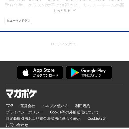
学６年生。クラスの女子に無視され、サッカーチームの新
もっと見る
任コーチともソリが合わない。そんな時、大人びたクラス
メイト・鈴村理生の、誰にも言えない秘密を知ること
ヒューマンドラマ
に…。夕立、お祭り、「とうふ」という名の白い猫。小学
校最後の夏。少年と少女の、幼い恋と冒険の物語。
ローディング中…
TOP
運営会社
ヘルプ／使い方
利用規約
プライバシーポリシー
Cookie等の外部送信について
特定商取引法および資金決済法に基づく表示
Cookie設定
お問い合わせ