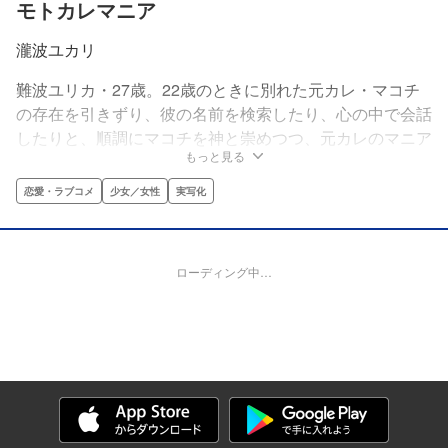
モトカレマニア
瀧波ユカリ
難波ユリカ・27歳。22歳のときに別れた元カレ・マコチ
の存在を引きずり、彼の名前を検索したり、心の中で会話
したりと、順調にマコチを神と崇めつつ、元カレのマニア
もっと見る
としての日々を過ごしていた。ところが心機一転、新たに
働くことになった不動産店には、愉快なメンバーとあの人
恋愛・ラブコメ
少女／女性
実写化
がいて…!?
ローディング中…