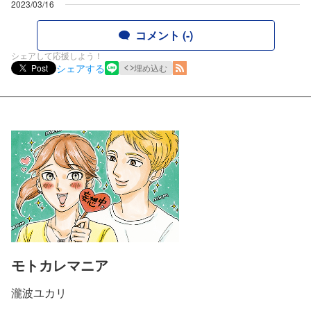
2023/03/16
コメント (-)
シェアして応援しよう！
シェアする
Post
埋め込む
モトカレマニア
瀧波ユカリ