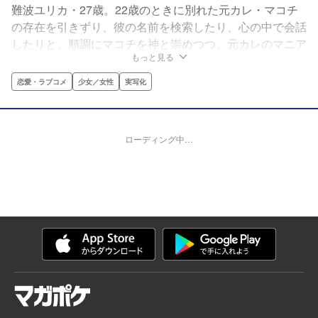
難波ユリカ・27歳。22歳のときに別れた元カレ・マコチ
の存在を引きずり、彼の名前を検索したり、心の中で会話
したりと、順調にマコチを神と崇めつつ、元カレのマニア
もっと見る
としての日々を過ごしていた。ところが心機一転、新たに
働くことになった不動産店には、愉快なメンバーとあの人
恋愛・ラブコメ
少女／女性
実写化
がいて…!?
ローディング中…