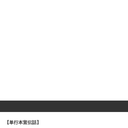
【単行本宣伝話】