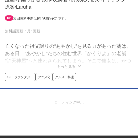
原案/Laruha
次回無料更新は9/1(火曜)予定です。
UP
無料話更新：月1更新
亡くなった祖父譲りの“あやかし”を見る力があった葵は、
ある日、“あやかし”たちの住む世界「かくりよ」の老舗
宿“天神屋”へと連れさられてしまう。そこで彼女は、かつ
もっと見る
て祖父が「借金のカタとして、孫娘を鬼神の大旦那の嫁に
くれてやる」という約束を交わしていたと告げられるのだ
SF・ファンタジー
アニメ化
グルメ・料理
った――。
ローディング中…