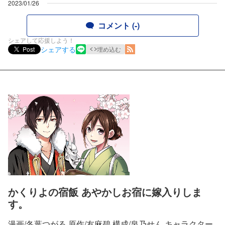
2023/01/26
コメント (-)
シェアして応援しよう！
シェアする
Post
埋め込む
かくりよの宿飯 あやかしお宿に嫁入りしま
す。
漫画/冬葉つがる 原作/友麻碧 構成/泉乃せん キャラクター