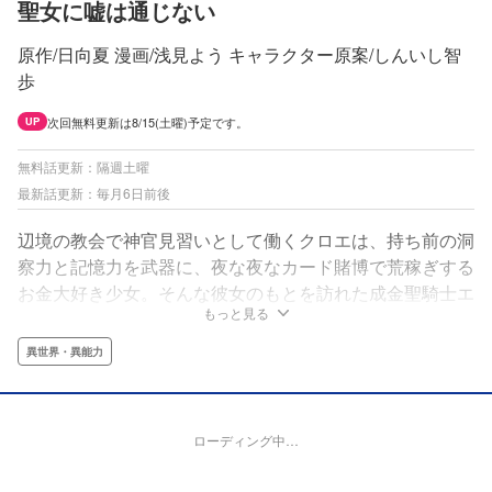
聖女に嘘は通じない
原作/日向夏 漫画/浅見よう キャラクター原案/しんいし智
歩
次回無料更新は8/15(土曜)予定です。
UP
無料話更新：隔週土曜
最新話更新：毎月6日前後
辺境の教会で神官見習いとして働くクロエは、持ち前の洞
察力と記憶力を武器に、夜な夜なカード賭博で荒稼ぎする
お金大好き少女。そんな彼女のもとを訪れた成金聖騎士エ
もっと見る
ラルドは、「聖女候補として大教会に潜入し、二年前の殺
人事件の犯人を見つけてほしい」とクロエに依頼をし
異世界・異能力
て…!?
ローディング中…