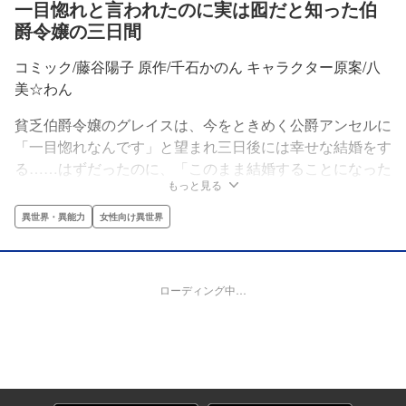
一目惚れと言われたのに実は囮だと知った伯
爵令嬢の三日間
コミック/藤谷陽子 原作/千石かのん キャラクター原案/八
美☆わん
貧乏伯爵令嬢のグレイスは、今をときめく公爵アンセルに
「一目惚れなんです」と望まれ三日後には幸せな結婚をす
る……はずだったのに、「このまま結婚することになった
もっと見る
ら最悪だ」というアンセルの言葉を立ち聞きしてしまう。
どうやら彼女は公爵家を狙う厄介な男を捕らえるための囮
異世界・異能力
女性向け異世界
だったらしい。グレイスはショックを受けながらも、せめ
て最後まで囮としての役目をまっとうしようと犯人を誘き
出す作戦を立てるが――!?
ローディング中…