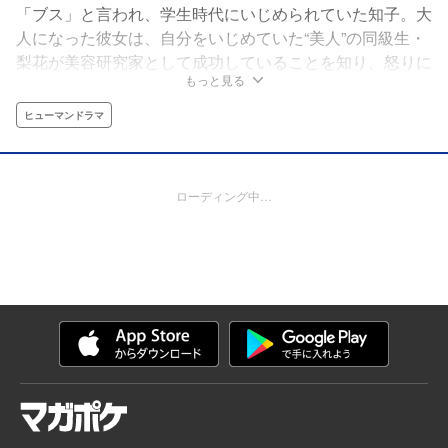
「ブス」と言われ、学生時代にいじめられていた知子。大
人になった彼女は、自分をいじめていた“美人”の同級生・
梨花が美容研究家として成功していることを知り、怒りに
もっと見る
震える。しかし、梨花の目には知子とは違う「世界」が映
っていた──。過去も、容姿も、考え方もまったく違う2人
ヒューマンドラマ
が世界と真っ向から立ち向かう、反ルッキズム×シスター
フッドの物語！
ローディング中…