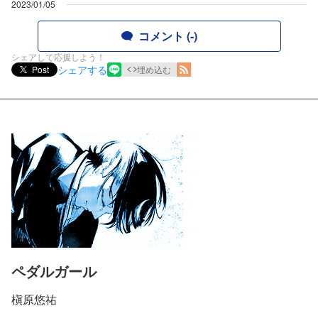
2023/01/05
コメント (-)
シェアして応援しよう！
シェアする
Post
埋め込む
ペダルガール
槇原悠祐