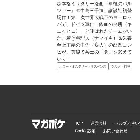
超本格ミリタリー漫画『軍靴のバル
ツァー』の中島三千恒、講談社初登
場作！第一次世界大戦下のヨーロッ
パで、ドイツ軍に「鉄血の台所〈キ
ュッヒェ〉」と呼ばれたチームがい
た。若き料理人（ナマイキ）＆栄養
至上主義の中佐（変人）の凸凹コン
ビが、前線で兵士の「食」を変えて
いく!!
ホラー・ミステリー・サスペンス
グルメ・料理
TOP
運営会社
ヘルプ／使い
Cookie設定
お問い合わせ