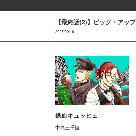
【最終話(2)】ビッグ・アッ
2025/09/18
鉄血キュッヒェ
中島三千恒