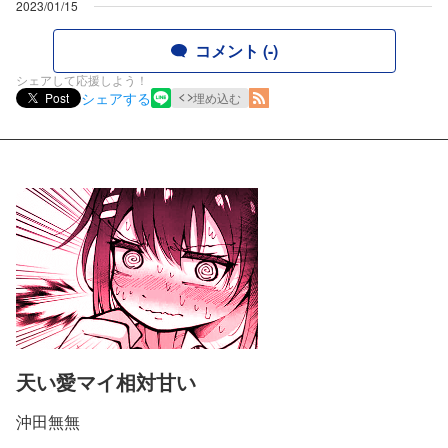
2023/01/15
コメント (-)
シェアして応援しよう！
シェアする
Post
埋め込む
天い愛マイ相対甘い
沖田無無