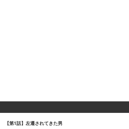
【第1話】左遷されてきた男