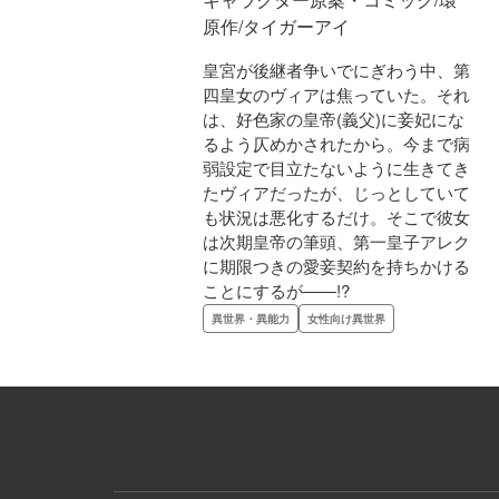
原作/タイガーアイ
皇宮が後継者争いでにぎわう中、第
四皇女のヴィアは焦っていた。それ
は、好色家の皇帝(義父)に妾妃にな
るよう仄めかされたから。今まで病
弱設定で目立たないように生きてき
たヴィアだったが、じっとしていて
も状況は悪化するだけ。そこで彼女
は次期皇帝の筆頭、第一皇子アレク
に期限つきの愛妾契約を持ちかける
ことにするが――!?
異世界・異能力
女性向け異世界