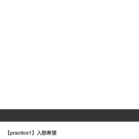
【practice1】入部希望