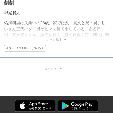
刻刻
堀尾省太
佑河樹里は失業中の28歳。家では父・貴文と兄・翼、じ
いさん三代のダメ男がヒマを持て余している。ある日、
甥・真が翼とともに誘拐される。身の代金を渡す期限に間
もっと見る
に合わなくなった時、じいさんは佑河家に代々伝わるとい
う「止界術」を使い、世界を“止めた”。 だがあり得ないこ
ホラー・ミステリー・サスペンス
とに、救出に向かった先で樹里たちは自分たちの以外
の“動く”人間に襲撃される。そしてパニックの中、異形の
存在「管理人」が現れ、襲撃者の一人の頭を捻り潰した。
ローディング中…