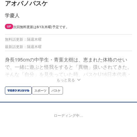
アオバノバスケ
学慶人
次回無料更新は8/13(木曜)予定です。
UP
無料話更新：隔週木曜
最新話更新：隔週木曜
身長195cmの中学生・青葉太樹は、恵まれた体格のせい
で、一緒に遊ぶと怪我をすると「異物」扱いされてきた。
そんな「自分」を見失っていた時、バスケU16日本代表・
もっと見る
明星レオに出会う。1on1で一瞬の動作を見抜く太樹に、
本当の武器は身長ではなく「目」だと、その才能を言い切
スポーツ
バスケ
った。身長で判断しないレオとの交流の中でバスケの自由
さに惹かれていった太樹は、レオを超えるという夢を胸
に、都内バスケ強豪校・青蕾高校へ進学する！
ローディング中…