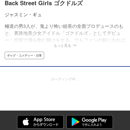
Back Street Girls ゴクドルズ
ジャスミン・ギュ
極道の男3人が、鬼より怖い組長の全面プロデュースのも
と、裏路地美少女アイドル「ゴクドルズ」としてデビュ
ー！控室で酒を飲む賭けをする、でもファンの前に出れば
もっと見る
アイドルになりきってみせる。話題の仁義なきアイドル・
ギャグ！
ギャグ・コメディー・日常
ローディング中…