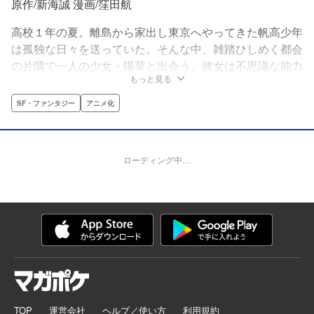
原作/新海誠 漫画/窪田航
高校１年の夏。離島から家出し東京へやってきた帆高少年
は孤独な日々を送っていた。そんな中、雑踏ひしめく都会
の片隅で一人の少女・陽菜と出会う。彼女は不思議な能力
もっと見る
を持っていた──。国内外から多くの支持を得た新海誠監
督の世界的ヒットの劇場アニメをアフタヌーン四季賞出身
SF・ファンタジー
アニメ化
の期待の新鋭が完全コミカライズ!!
ローディング中…
TOP
運営会社
ヘルプ／使い方
利用規約