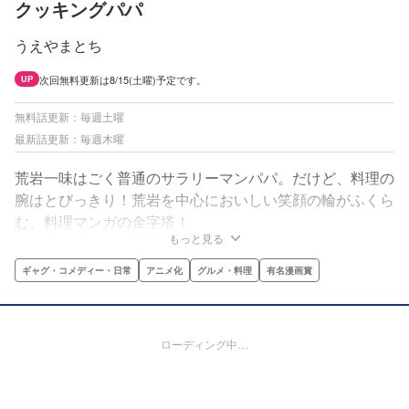
クッキングパパ
うえやまとち
次回無料更新は8/15(土曜)予定です。
UP
無料話更新：毎週土曜
最新話更新：毎週木曜
荒岩一味はごく普通のサラリーマンパパ。だけど、料理の
腕はとびっきり！荒岩を中心においしい笑顔の輪がふくら
む、料理マンガの金字塔！
もっと見る
ギャグ・コメディー・日常
アニメ化
グルメ・料理
有名漫画賞
ローディング中…