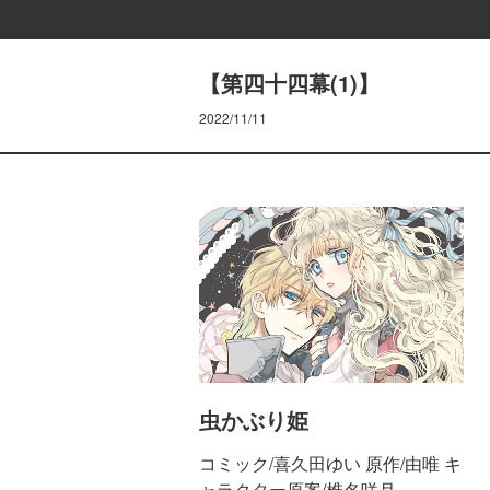
【第四十四幕(1)】
2022/11/11
虫かぶり姫
コミック/喜久田ゆい 原作/由唯 キ
ャラクター原案/椎名咲月