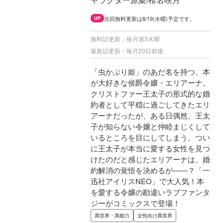
次回無料更新は8/19(水曜)予定です。
UP
無料話更新：毎月第3水曜
最新話更新：毎月20日前後
「虫かぶり姫」のあだ名を持つ、本
が大好きな侯爵令嬢・エリアーナ。
クリストファー王太子の形式的な婚
約者として平穏に過ごしてきたエリ
アーナだったが、ある日偶然、王太
子が知らない令嬢と仲睦まじくして
いるところを目にしてしまう。つい
に王太子が本当に愛する女性を見つ
けたのだと感じたエリアーナは、婚
約解消の覚悟を決めるが――？「一
迅社アイリスNEO」で大人気！本
を愛する令嬢の勘違いラブファンタ
ジーがコミックスで登場！
異世界・異能力
女性向け異世界