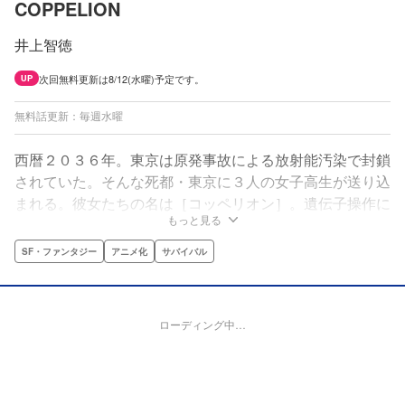
COPPELION
井上智徳
次回無料更新は8/12(水曜)予定です。
UP
無料話更新：毎週水曜
西暦２０３６年。東京は原発事故による放射能汚染で封鎖
されていた。そんな死都・東京に３人の女子高生が送り込
まれる。彼女たちの名は［コッペリオン］。遺伝子操作に
もっと見る
よって生まれつき放射能の抗体を持つ、陸上自衛隊・第三
師団所属の特殊部隊である。
SF・ファンタジー
アニメ化
サバイバル
ローディング中…