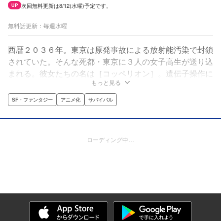
次回無料更新は8/12(水曜)予定です。
UP
無料話更新：毎週水曜
西暦２０３６年。東京は原発事故による放射能汚染で封鎖
されていた。そんな死都・東京に３人の女子高生が送り込
まれる。彼女たちの名は［コッペリオン］。遺伝子操作に
もっと見る
よって生まれつき放射能の抗体を持つ、陸上自衛隊・第三
師団所属の特殊部隊である。
SF・ファンタジー
アニメ化
サバイバル
ローディング中…