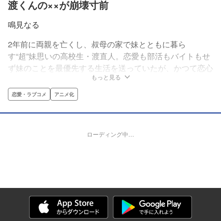
渡くんの××が崩壊寸前
鳴見なる
2年前に両親を亡くし、叔母の家で妹とともに暮ら
す“超”妹思いの高校生・渡直人。恋愛も部活もバイトもせ
ず妹のことを最優先する生活を送っていたが、かつて恋心
もっと見る
を抱いていた幼なじみの紗月が、隣のクラスに転校してき
て、直人の平穏な日常が一変する。さまざまな秘密を持っ
恋愛・ラブコメ
アニメ化
た男女が織りなす日常崩壊ラブコメ!!
ローディング中…