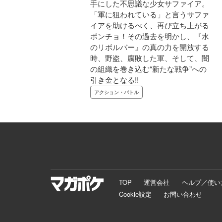
手にした不思議な少女サファイア。
「軍に狙われている」と言うサファ
イアを助けるべく、再び立ち上がる
ポンチョ！その過去を明かし、『水
のリボルバー』の真の力を開放する
時、野盗、腐敗した軍、そして、闇
の組織を巻き込む“新たな戦争”への
引き金となる!!
アクション・バトル
TOP
運営会社
ヘルプ／使い
Cookie設定
お問い合わせ