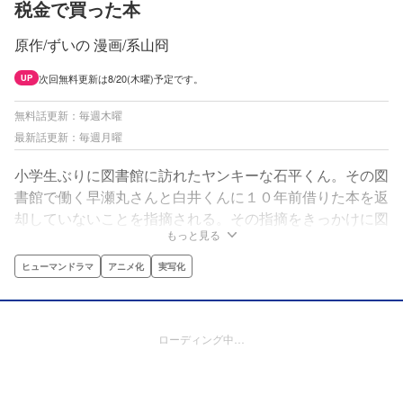
税金で買った本
原作/ずいの 漫画/系山冏
次回無料更新は8/20(木曜)予定です。
UP
無料話更新：毎週木曜
最新話更新：毎週月曜
小学生ぶりに図書館に訪れたヤンキーな石平くん。その図
書館で働く早瀬丸さんと白井くんに１０年前借りた本を返
却していないことを指摘される。その指摘をきっかけに図
もっと見る
書館に通うようになるどころか働くことになる石平くんの
図書館お仕事漫画。
ヒューマンドラマ
アニメ化
実写化
ローディング中…