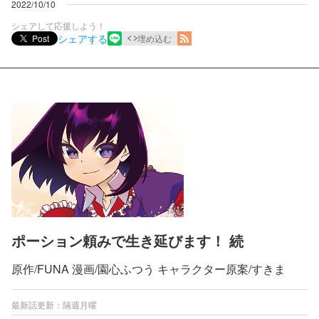
2022/10/10
シェアして応援しよう！
シェアする
Post
埋め込む
ポーション頼みで生き延びます！ 続
原作/FUNA 漫画/園心ふつう キャラクター原案/すきま
最新話更新：隔週月曜