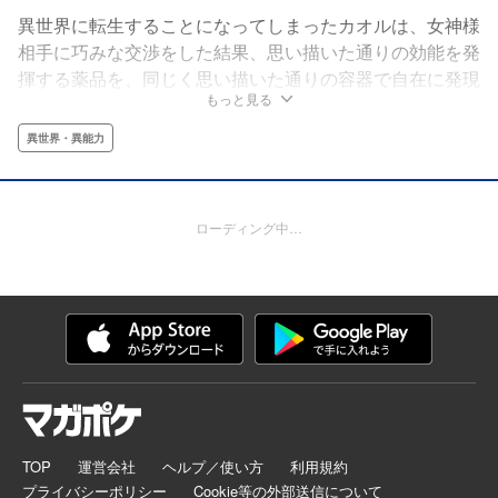
異世界に転生することになってしまったカオルは、女神様
相手に巧みな交渉をした結果、思い描いた通りの効能を発
揮する薬品を、同じく思い描いた通りの容器で自在に発現
もっと見る
させる能力を手に入れる。年端もいかない小娘が見知らぬ
異世界で生き抜くには、これくらいないとね♪そんな「小
異世界・異能力
説家になろう」1億PV突破の人気作のコミカライズが新た
な作画でシリーズ再開!!「続」になってもカオルはしっか
り生き延びます！ ※「小説家になろう」は株式会社ヒナ
ローディング中…
プロジェクトの登録商標です
TOP
運営会社
ヘルプ／使い方
利用規約
プライバシーポリシー
Cookie等の外部送信について