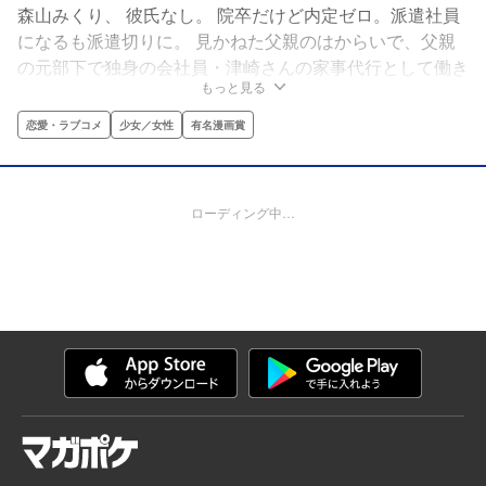
森山みくり、 彼氏なし。 院卒だけど内定ゼロ。派遣社員
になるも派遣切りに。 見かねた父親のはからいで、父親
の元部下で独身の会社員・津崎さんの家事代行として働き
もっと見る
始めた。良好な関係を築くも、みくりの実家の都合で辞め
なくてはならないことに。 そこで、現状を維持したいふ
恋愛・ラブコメ
少女／女性
有名漫画賞
たりが出した結論は、就職としての結婚（契約結婚）だっ
た！
ローディング中…