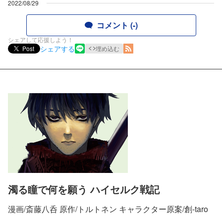
2022/08/29
コメント (-)
シェアして応援しよう！
シェアする
Post
埋め込む
濁る瞳で何を願う ハイセルク戦記
漫画/斎藤八呑 原作/トルトネン キャラクター原案/創-taro