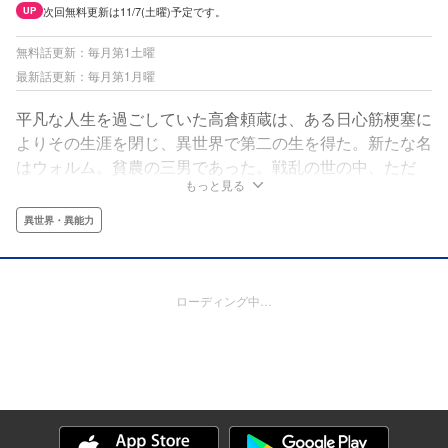
次回無料更新は11/7(土曜)予定です。
UP
無料話更新：毎月第1土曜
最新話更新：毎月第1月曜
平凡な人生を過ごしていた高倉頼蔵は、ある日心筋梗塞に
よりその生涯を閉じ、異世界で第二の生を得た。新たな名
はウォルム。貧農の三男であった。戦乱の世の中、ただ
もっと見る
日々を食いつなぐためウォルムは一兵卒として戦争を仕事
にしていた。人の命が、塵芥よりも軽く扱われ失われてい
異世界・異能力
く戦場の中で血と泥にまみれながらもウォルムは強さを手
に入れていく。1つ戦場を生き延び、1人敵を殺す度、ウ
ォルムの瞳は暗く、深く濁っていく…。
ローディング中…