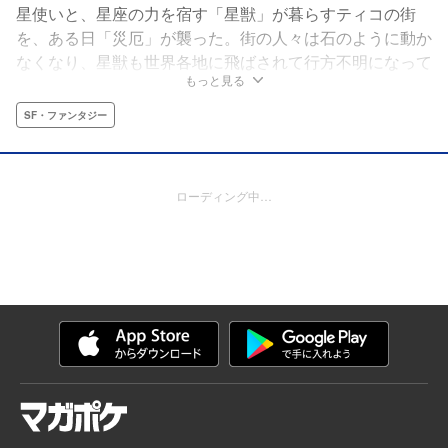
星使いと、星座の力を宿す「星獣」が暮らすティコの街
を、ある日「災厄」が襲った。街の人々は石のように動か
なくなり、星獣も世界各地に飛ばされて行方不明になって
もっと見る
しまう。災厄を免れた少女・セレナは、街や家族を取り戻
すために星獣を探す旅に出る。「鍵」を使うと特定の場所
SF・ファンタジー
に移動できるドア君や、唯一残った星獣・ポンプ座と共
に、さまざまなワールドを大冒険！
ローディング中…