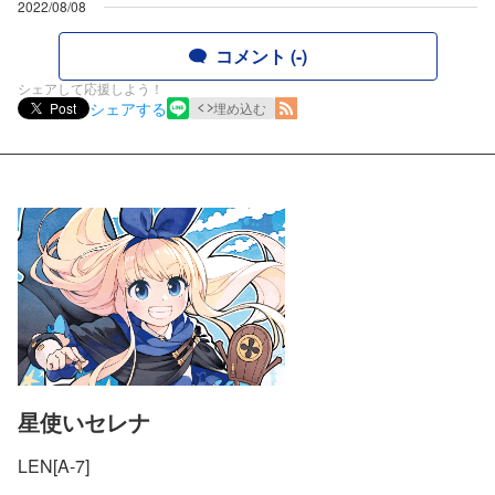
2022/08/08
コメント (-)
シェアして応援しよう！
シェアする
Post
埋め込む
星使いセレナ
LEN[A-7]