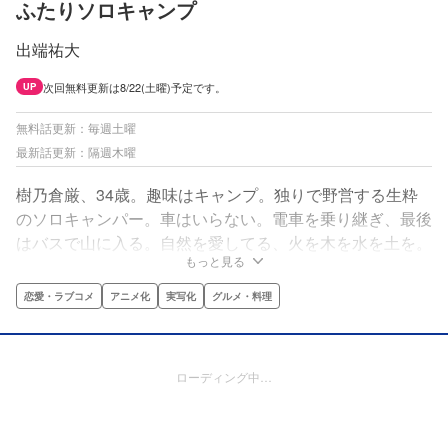
ふたりソロキャンプ
出端祐大
次回無料更新は8/22(土曜)予定です。
UP
無料話更新：毎週土曜
最新話更新：隔週木曜
樹乃倉厳、34歳。趣味はキャンプ。独りで野営する生粋
のソロキャンパー。車はいらない。電車を乗り継ぎ、最後
はバスで山に入る。自然を愛してる、火を木を水を土を。
もっと見る
それと同等に孤独な自分の生き方を愛している―――。…
な俺が！ひょんなことから草野雫という小娘に出会い、ふ
恋愛・ラブコメ
アニメ化
実写化
グルメ・料理
たりでソロキャンプをするはめに!?累計２００万部超！読
むとキャンプに行きたくなる、NEOキャンプバイブル!!
ローディング中…