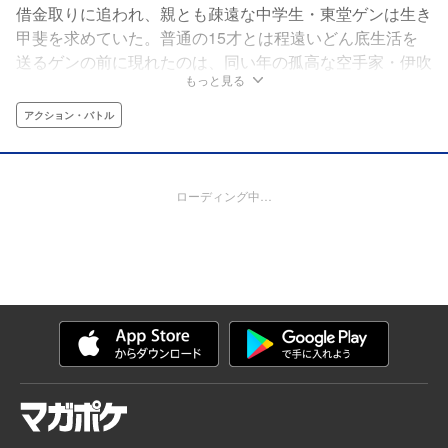
借金取りに追われ、親とも疎遠な中学生・東堂ゲンは生き
甲斐を求めていた。普通の15才とは程遠いどん底生活を
送るゲンの前に現れたのは、同い年の孤高な空手家・伊吹
もっと見る
レン。空手界の禁忌と称される伊吹次元流の跡継ぎにし
て、孤独な修業に身を投じるレンの圧倒的な“強さ”に触
アクション・バトル
れ、胸の高鳴りを感じたゲンは、レンと共に何物にも屈し
ない“不屈の力”を手に入れるべく最強の空手道を歩みだ
す!!新時代の青春×空手成長譚!!
ローディング中…