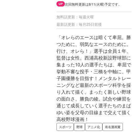
次回無料更新は8/11(火曜)予定です。
UP
無料話更新：毎週火曜
最新話更新：毎月25日前後
「オレらのエースは暗くて卑屈。勝
つために、弱気なエースのために。
行け、オレら！」選手は全員１年、
監督は女性。西浦高校新設野球部に
集まった10人の選手たちは、卑屈で
挙動不審な投手・三橋を中軸に、甲
子園優勝を目指す！メンタルトレー
ニングなど最新のスポーツ科学を採
り入れて描く、まったく新しい野球
の面白さ、勝負の綾。試合や練習を
通じて成長していく選手たちのまば
ゆい姿を父母の目線まで交えて描く
高校野球漫画！
スポーツ
野球
アニメ化
有名漫画賞