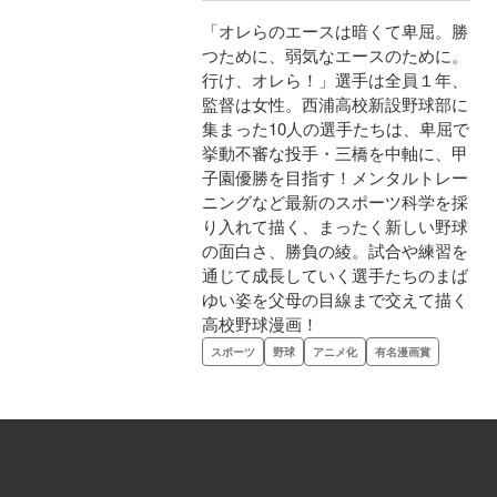
「オレらのエースは暗くて卑屈。勝
つために、弱気なエースのために。
行け、オレら！」選手は全員１年、
監督は女性。西浦高校新設野球部に
集まった10人の選手たちは、卑屈で
挙動不審な投手・三橋を中軸に、甲
子園優勝を目指す！メンタルトレー
ニングなど最新のスポーツ科学を採
り入れて描く、まったく新しい野球
の面白さ、勝負の綾。試合や練習を
通じて成長していく選手たちのまば
ゆい姿を父母の目線まで交えて描く
高校野球漫画！
スポーツ
野球
アニメ化
有名漫画賞