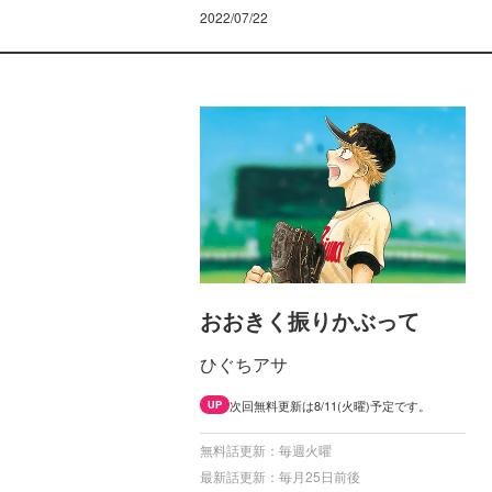
2022/07/22
おおきく振りかぶって
ひぐちアサ
次回無料更新は8/11(火曜)予定です。
UP
無料話更新：毎週火曜
最新話更新：毎月25日前後